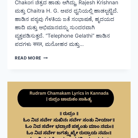
Chakori ಚಿತ್ರದ ಹಾಡು ಆಗಿದ್ದು, Rajesh Krishnan
ಮತ್ತು Chaitra H. G. ಅವರ ಧ್ವನಿಯಲ್ಲಿ ಹಾಡಲ್ಪಟ್ಟಿದೆ.
ಹಾಡಿನ ಪಠ್ಯವು ಗೆಳತಿಯ ಜತೆ ಸಂಭಾಷಣೆ, ಹೃದಯದ
ಹಾದಿ ಮತ್ತು ಆಭಿಮಾನವನ್ನು ಸುಂದರವಾಗಿ
ವ್ಯಕ್ತಪಡಿಸುತ್ತದೆ. “Telephone Gelathi” ಹಾಡಿನ
ಪದಗಳು सरल, ಮನೋಹರ ಮತ್ತು…
TELEPHONE
READ MORE
GELATHI
LYRICS
IN
KANNADA
|
ಟೆಲಿಫೋನ್
ಗೆಳತಿ
ಸಾಹಿತ್ಯ