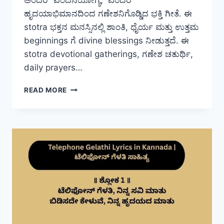
ಹೃದಯಾಭಿಮಾನದಿಂದ ಗಣೇಶನಿಗೊಡ್ಡಿದ ಭಕ್ತಿ ಗೀತೆ. ಈ
stotra ಭಕ್ತನ ಮನಸ್ಸಿನಲ್ಲಿ ಶಾಂತಿ, ಧೈರ್ಯ ಮತ್ತು ಉತ್ತಮ
beginnings ಗೆ divine blessings ನೀಡುತ್ತದೆ. ಈ
stotra devotional gatherings, ಗಣೇಶ ಚತುರ್ಥಿ,
daily prayers…
SUMANASA
READ MORE
VANDITA
LYRICS
IN
KANNADA
|
ಸುಮನಸ
ವಂದಿತ
ಸಾಹಿತ್ಯ