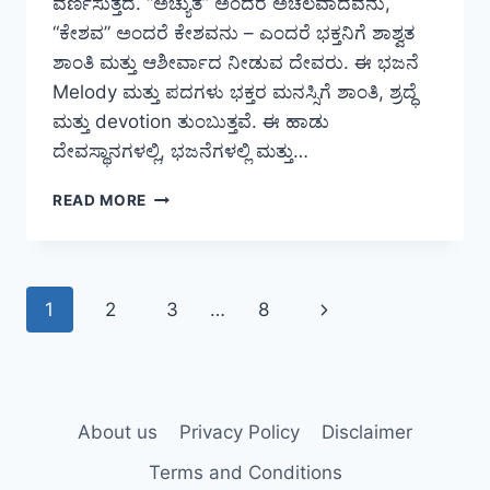
ವರ್ಣಿಸುತ್ತದೆ. “ಅಚ್ಯುತ” ಅಂದರೆ ಅಚಲವಾದವನು,
“ಕೇಶವ” ಅಂದರೆ ಕೇಶವನು – ಎಂದರೆ ಭಕ್ತನಿಗೆ ಶಾಶ್ವತ
ಶಾಂತಿ ಮತ್ತು ಆಶೀರ್ವಾದ ನೀಡುವ ದೇವರು. ಈ ಭಜನೆ
Melody ಮತ್ತು ಪದಗಳು ಭಕ್ತರ ಮನಸ್ಸಿಗೆ ಶಾಂತಿ, ಶ್ರದ್ಧೆ
ಮತ್ತು devotion ತುಂಬುತ್ತವೆ. ಈ ಹಾಡು
ದೇವಸ್ಥಾನಗಳಲ್ಲಿ, ಭಜನೆಗಳಲ್ಲಿ ಮತ್ತು…
ACHYUTAM
READ MORE
KESHAVAM
LYRICS
IN
KANNADA
Page
Next
1
2
3
…
8
|
ಅಚ್ಯುತಂ
navigation
Page
ಕೇಶವಂ
ಸಾಹಿತ್ಯ
About us
Privacy Policy
Disclaimer
Terms and Conditions