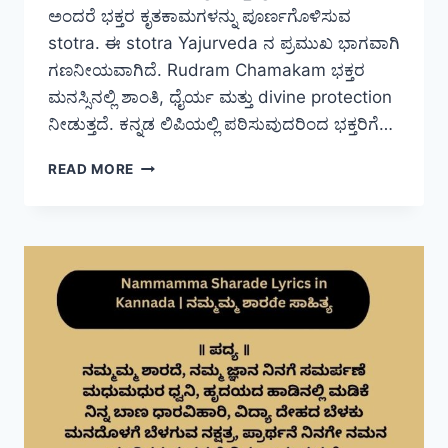
ಅಂದರೆ ಭಕ್ತರ ಕೃತಕಾಮಗಳನ್ನು ಪೂರ್ಣಗೊಳಿಸುವ
stotra. ಈ stotra Yajurveda ನ ಪ್ರಮುಖ ಭಾಗವಾಗಿ
ಗಣನೀಯವಾಗಿದೆ. Rudram Chamakam ಭಕ್ತರ
ಮನಸ್ಸಿನಲ್ಲಿ ಶಾಂತಿ, ಧೈರ್ಯ ಮತ್ತು divine protection
ನೀಡುತ್ತದೆ. ಕನ್ನಡ ಲಿಪಿಯಲ್ಲಿ ಪಠಿಸುವುದರಿಂದ ಭಕ್ತರಿಗೆ…
RUDRAM
READ MORE
CHAMAKAM
LYRICS
IN
KANNADA
|
ರುದ್ರಂ
ಚಾಮಕಂ
ಸಾಹಿತ್ಯ