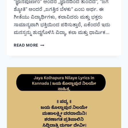
“ಜ್ಞಾನಪೂರ್ಣಂ” ಅಂದರೆ „ಜ್ಞಾನದಿಂದ ತುಂಬಿದ“, “ಜಗ
ಶ್ಯೋತಿ” ಅಂದರೆ „ಜಗತ್ತಿನ ಬೆಳಕು“ ಎಂಬ ಅರ್ಥ. ಈ
ಗೀತೆಯು ವಿದ್ಯಾರ್ಥಿಗಳು, ಕಲಾವಿದರು ಮತ್ತು ಭಕ್ತರು
ಸಾಮಾನ್ಯವಾಗಿ ಭಕ್ತಿಯಿಂದ ಪಠಿಸುತ್ತಾರೆ, ಏಕೆಂದರೆ ಇದು
ಮನಸ್ಸನ್ನು ಶುದ್ಧಗೊಳಿಸಿ ವಿದ್ಯಾ, ಕಲಾ ಮತ್ತು ಧಾರ್ಮಿಕ…
JNANAPURNAM
READ MORE
JAGAM
JYOTI
LYRICS
IN
KANNADA
|
ಜ್ಞಾನಪೂರ್ಣಂ
ಜಗ
ಶ್ಯೋತಿ
ಸಾಹಿತ್ಯ