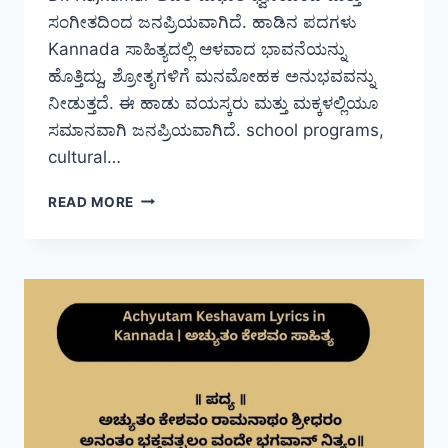
ಸಂಗೀತದಿಂದ ಜನಪ್ರಿಯವಾಗಿದೆ. ಹಾಡಿನ ಪದಗಳು
Kannada ಸಾಹಿತ್ಯದಲ್ಲಿ ಆಳವಾದ ಭಾವನೆಯನ್ನು
ಹೊತ್ತಿದ್ದು, ಶ್ರೋತೃಗಳಿಗೆ ಮನಮೋಹಕ ಅನುಭವವನ್ನು
ನೀಡುತ್ತದೆ. ಈ ಹಾಡು ವಯಸ್ಕರು ಮತ್ತು ಮಕ್ಕಳಲ್ಲಿಯೂ
ಸಮಾನವಾಗಿ ಜನಪ್ರಿಯವಾಗಿದೆ. school programs,
cultural…
CHELLIDARU
READ MORE
MALLIGEYA
LYRICS
IN
KANNADA
|
ಚೆಲ್ಲಿದಾರು
ಮಲ್ಲಿಗೆಯ
ಸಾಹಿತ್ಯ