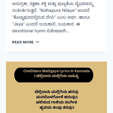
ಅನುಗ್ರಹ, ರಕ್ಷಣಾ ಶಕ್ತಿ ಮತ್ತು ಪುಣ್ಯತೆಯ ವೈಭವವನ್ನು
ಸಂಕೀರ್ತಿಸುತ್ತದೆ. “Kolhapura Nilaye” ಅಂದರೆ
“ಕೊಲ್ಹಾಪುರದಲ್ಲಿರುವ ದೇವಿ” ಎಂಬ ಅರ್ಥ, ಹಾಗೂ
“Jaya” ಎಂದರೆ ಜಯಶಾಲಿ, ಜಯಕಾರ. ಈ
devotional hymn ವಿಶೇಷವಾಗಿ…
JAYA
READ MORE
KOLHAPURA
NILAYE
LYRICS
IN
KANNADA
|
ಜಯ
ಕೊಲ್ಹಾಪುರ
ನಿಲಯೇ
ಸಾಹಿತ್ಯ