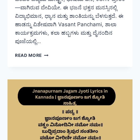
—ವಾಗಿರುವ ದೇವಿಯೇ. ಈ ಭಜನೆ ಭಕ್ತನ ಮನಸ್ಸಿನಲ್ಲಿ
ವಿದ್ಯಾಭಿಮಾನ, ಧ್ಯಾನ ಮತ್ತು ಶಾಂತಿಯನ್ನು ಬೆಳಸುತ್ತದೆ. ಈ
ಹಾಡನ್ನು ವಿಶೇಷವಾಗಿ Vasant Panchami, ಶಾಲಾ
ಕಾರ್ಯಕ್ರಮಗಳು, ಕಲಾ ಹಬ್ಬಗಳು ಮತ್ತು ದೈನಂದಿನ
ಪೂಜೆಯಲ್ಲಿ…
NAMMAMMA
READ MORE
SHARADE
LYRICS
IN
KANNADA
|
ನಮ್ಮಮ್ಮ
ಶಾರĐE
ಸಾಹಿತ್ಯ