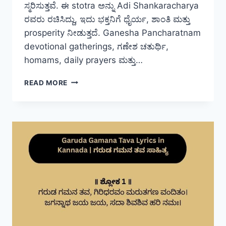
ಸ್ಮರಿಸುತ್ತವೆ. ಈ stotra ಅನ್ನು Adi Shankaracharya
ರವರು ರಚಿಸಿದ್ದು, ಇದು ಭಕ್ತನಿಗೆ ಧೈರ್ಯ, ಶಾಂತಿ ಮತ್ತು
prosperity ನೀಡುತ್ತದೆ. Ganesha Pancharatnam
devotional gatherings, ಗಣೇಶ ಚತುರ್ಥಿ,
homams, daily prayers ಮತ್ತು…
GANESHA
READ MORE
PANCHARATNAM
LYRICS
IN
KANNADA
|
ಗಣೇಶ
ಪಂಚರತ್ನಂ
ಸಾಹಿತ್ಯ