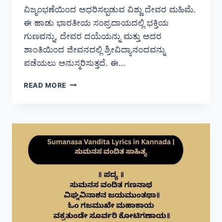
ವಿಜೃಂಭಣೆಯಿಂದ ಅಧರಿಸಲ್ಪಡುವ ವಿಶ್ಣು ದೇವರ ಮಹಿಮೆ.
ಈ ಹಾಡು ಭಾರತೀಯ ಸಂಪ್ರದಾಯದಲ್ಲಿ ಭಕ್ತಿಯ
ಗುಣವನ್ನು, ದೇವರ ದಯೆಯನ್ನು ಮತ್ತು ಅದರ
ಶಾಂತಿಯಿಂದ ಜೀವನದಲ್ಲಿ ಶ್ರೀವಿದ್ಯಾನಂದವನ್ನು
ಪಡೆಯಲು ಅನುಸ್ಮರಿಸುತ್ತದೆ. ಈ…
GARUDA
READ MORE
GAMANA
TAVA
LYRICS
IN
KANNADA
|
ಗರುಡ
ಗಮನ
ತವ
ಸಾಹಿತ್ಯ