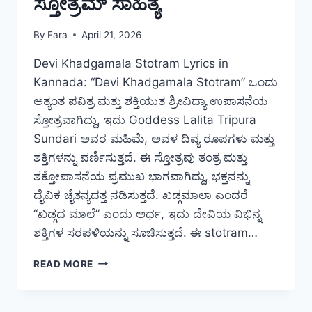
ಸ್ತೋತ್ರಮ್ ಸಾಹಿತ್ಯ
By
Fara
April 21, 2026
Devi Khadgamala Stotram Lyrics in
Kannada: “Devi Khadgamala Stotram” ಒಂದು
ಅತ್ಯಂತ ಪವಿತ್ರ ಮತ್ತು ಶಕ್ತಿಯುತ ಶ್ರೀವಿದ್ಯಾ ಉಪಾಸನೆಯ
ಸ್ತೋತ್ರವಾಗಿದ್ದು, ಇದು Goddess Lalita Tripura
Sundari ಅವರ ಮಹಿಮೆ, ಅವಳ ದಿವ್ಯ ರೂಪಗಳು ಮತ್ತು
ಶಕ್ತಿಗಳನ್ನು ವರ್ಣಿಸುತ್ತದೆ. ಈ ಸ್ತೋತ್ರವು ತಂತ್ರ ಮತ್ತು
ಶಕ್ತೋಪಾಸನೆಯ ಪ್ರಮುಖ ಭಾಗವಾಗಿದ್ದು, ಭಕ್ತನನ್ನು
ದೈವಿಕ ಚೈತನ್ಯದತ್ತ ನಡಿಸುತ್ತದೆ. ಖಡ್ಗಮಾಲಾ ಎಂದರೆ
“ಖಡ್ಗದ ಮಾಲೆ” ಎಂದು ಅರ್ಥ, ಇದು ದೇವಿಯ ವಿಭಿನ್ನ
ಶಕ್ತಿಗಳ ಸರಪಳಿಯನ್ನು ಸೂಚಿಸುತ್ತದೆ. ಈ stotram…
DEVI
READ MORE
KHADGAMALA
STOTRAM
LYRICS