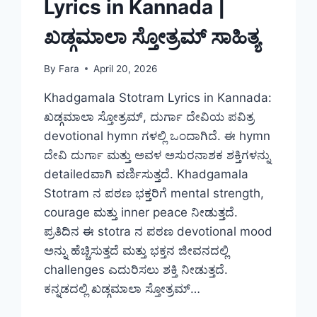
Lyrics in Kannada |
ಖಡ್ಗಮಾಲಾ ಸ್ತೋತ್ರಮ್ ಸಾಹಿತ್ಯ
By
Fara
April 20, 2026
Khadgamala Stotram Lyrics in Kannada:
ಖಡ್ಗಮಾಲಾ ಸ್ತೋತ್ರಮ್, ದುರ್ಗಾ ದೇವಿಯ ಪವಿತ್ರ
devotional hymn ಗಳಲ್ಲಿ ಒಂದಾಗಿದೆ. ಈ hymn
ದೇವಿ ದುರ್ಗಾ ಮತ್ತು ಅವಳ ಅಸುರನಾಶಕ ಶಕ್ತಿಗಳನ್ನು
detailedವಾಗಿ ವರ್ಣಿಸುತ್ತದೆ. Khadgamala
Stotram ನ ಪಠಣ ಭಕ್ತರಿಗೆ mental strength,
courage ಮತ್ತು inner peace ನೀಡುತ್ತದೆ.
ಪ್ರತಿದಿನ ಈ stotra ನ ಪಠಣ devotional mood
ಅನ್ನು ಹೆಚ್ಚಿಸುತ್ತದೆ ಮತ್ತು ಭಕ್ತನ ಜೀವನದಲ್ಲಿ
challenges ಎದುರಿಸಲು ಶಕ್ತಿ ನೀಡುತ್ತದೆ.
ಕನ್ನಡದಲ್ಲಿ ಖಡ್ಗಮಾಲಾ ಸ್ತೋತ್ರಮ್…
KHADGAMALA