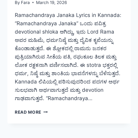
By
Fara
March 19, 2026
Ramachandraya Janaka Lyrics in Kannada:
“Ramachandraya Janaka” ಒಂದು ಪವಿತ್ರ
devotional shloka ಆಗಿದ್ದು, ಇದು Lord Rama
ಅವರ ಮಹಿಮೆ, ಧರ್ಮನಿಷ್ಠೆ ಮತ್ತು ದೈವಿಕ ಕೃಪೆಯನ್ನು
ಕೊಂಡಾಡುತ್ತದೆ. ಈ ಶ್ಲೋಕದಲ್ಲಿ ರಾಮನು ಜನಕರ
ಪುತ್ರಿಯಾಗಿರುವ ಸೀತೆಯ ಪತಿ, ರಘುಕೂಲ ತಿಲಕ ಮತ್ತು
ಲೋಕ ರಕ್ಷಕನಾಗಿ ವರ್ಣಿಸಲಾಗಿದೆ. ಈ stotra ಭಕ್ತರಲ್ಲಿ
ಧರ್ಮ, ನಿಷ್ಠೆ ಮತ್ತು ಶಾಂತಿಯ ಭಾವನೆಗಳನ್ನು ಬೆಳೆಸುತ್ತದೆ.
Kannada ಲಿಪಿಯಲ್ಲಿ ಪಠಿಸುವುದರಿಂದ ಪದಗಳ ಅರ್ಥ
ಸುಲಭವಾಗಿ ಅರ್ಥವಾಗುತ್ತದೆ ಮತ್ತು devotion
ಗಾಢವಾಗುತ್ತದೆ. “Ramachandraya…
RAMACHANDRAYA
READ MORE
JANAKA
LYRICS
IN
KANNADA