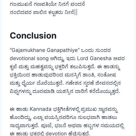
ಗಜಮುಖನೆ ಗಣಪತಿಯೇ ನಿನಗೆ ವಂದನೆ
ನಂಬಿದವರ ಪಾಲಿನ ಕಲ್ಪತರು ನೀನೆ||
Conclusion
“Gajamukhane Ganapathiye” ಒಂದು ಸುಂದರ
devotional song ಆಗಿದ್ದು, ಇದು Lord Ganesha ಅವರ
ಕೃಪೆ ಮತ್ತು ಮಹತ್ವವನ್ನು ಭಕ್ತರಿಗೆ ತಲುಪಿಸುತ್ತದೆ. ಈ ಹಾಡನ್ನು
ಭಕ್ತಿಯಿಂದ ಹಾಡುವುದರಿಂದ ಮನಸ್ಸಿಗೆ ಶಾಂತಿ, ಸಂತೋಷ
ಮತ್ತು ಧೈರ್ಯ ದೊರೆಯುತ್ತದೆ. ಗಣೇಶನ ಸ್ಮರಣೆ ಜೀವನದಲ್ಲಿನ
ವಿಘ್ನಗಳನ್ನು ದೂರಮಾಡಿ ಯಶಸ್ಸಿನ ದಾರಿಗೆ ಕರೆದೊಯ್ಯುತ್ತದೆ.
ಈ ಹಾಡು Kannada ಭಕ್ತಿಗೀತೆಗಳಲ್ಲಿ ಪ್ರಮುಖ ಸ್ಥಾನವನ್ನು
ಹೊಂದಿದ್ದು, ಎಲ್ಲಾ ವಯಸ್ಸಿನವರಿಗೂ ಸುಲಭವಾಗಿ ಹಾಡಲು
ಸಾಧ್ಯವಾಗುತ್ತದೆ. ಪೂಜೆ, ಭಜನೆ ಅಥವಾ ಹಬ್ಬಗಳ ಸಮಯದಲ್ಲಿ
ಈ ಹಾಡು ಭಕ್ತರಲ್ಲಿ devotion ಹೆಚ್ಚಿಸುತ್ತದೆ.