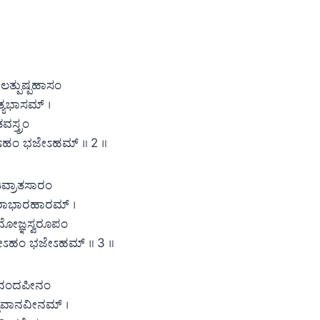
್ಪುಷ್ಪಹಾಸಂ
ತ್ಯಭಾಸಮ್ ।
ವಸ್ತ್ರಂ
ಜೇಽಹಂ ಭಜೇಽಹಮ್ ॥ 2 ॥
ವ್ರಾತಸಾರಂ
ರಾಭಾರಹಾರಮ್ ।
ೋಜ್ಞಸ್ವರೂಪಂ
ಽಹಂ ಭಜೇಽಹಮ್ ॥ 3 ॥
ಾನಂದಪೀನಂ
ವಾನವೀನಮ್ ।