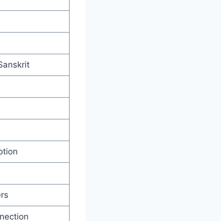
Sanskrit
otion
ers
nection