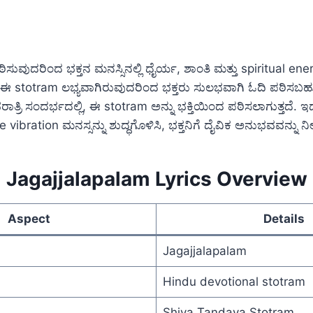
ಸುವುದರಿಂದ ಭಕ್ತನ ಮನಸ್ಸಿನಲ್ಲಿ ಧೈರ್ಯ, ಶಾಂತಿ ಮತ್ತು spiritual energy
 ಈ stotram ಲಭ್ಯವಾಗಿರುವುದರಿಂದ ಭಕ್ತರು ಸುಲಭವಾಗಿ ಓದಿ ಪಠಿಸಬಹುದ
ತ್ರಿ ಸಂದರ್ಭದಲ್ಲಿ, ಈ stotram ಅನ್ನು ಭಕ್ತಿಯಿಂದ ಪಠಿಸಲಾಗುತ್ತದೆ.
e vibration ಮನಸ್ಸನ್ನು ಶುದ್ಧಗೊಳಿಸಿ, ಭಕ್ತನಿಗೆ ದೈವಿಕ ಅನುಭವವನ್ನು ನೀಡ
Jagajjalapalam Lyrics Overview
Aspect
Details
Jagajjalapalam
Hindu devotional stotram
Shiva Tandava Stotram