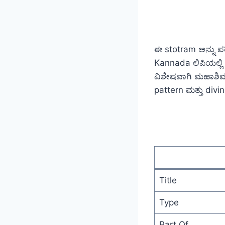
ಈ stotram ಅನ್ನು ಪಠಿ
Kannada ಲಿಪಿಯಲ್ಲಿ
ವಿಶೇಷವಾಗಿ ಮಹಾಶಿವರಾ
pattern ಮತ್ತು divin
Title
Type
Part Of