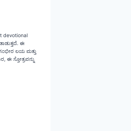
it devotional
ಾಡುತ್ತದೆ. ಈ
ರ ಗಂಭೀರ ಲಯ ಮತ್ತು
ರ, ಈ ಸ್ತೋತ್ರವನ್ನು