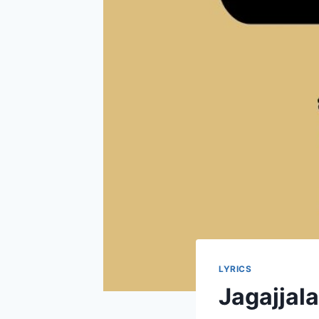
LYRICS
Jagajjal