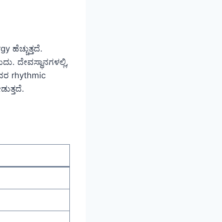
 ಹೆಚ್ಚುತ್ತದೆ.
ು. ದೇವಸ್ಥಾನಗಳಲ್ಲಿ,
 ಇದರ rhythmic
ುತ್ತದೆ.