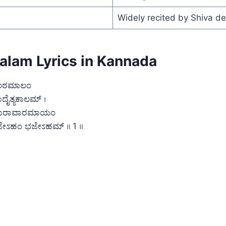
Widely recited by Shiva d
palam Lyrics in Kannada
್ಕಂಠಮಾಲಂ
ದೈತ್ಯಕಾಲಮ್ ।
ುರಾವಾರಮಾಯಂ
ೇಽಹಂ ಭಜೇಽಹಮ್ ॥ 1 ॥