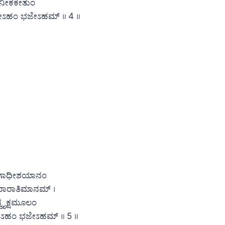
ಾನೀಕಕೇತುಂ
ಜೇಽಹಂ ಭಜೇಽಹಮ್ ॥ 4 ॥
ಖಗಾಧೀಶಯಾನಂ
ಹರಾರಾತಿಮಾನಮ್ ।
್ವೃಕ್ಷಮೂಲಂ
ಜೇಽಹಂ ಭಜೇಽಹಮ್ ॥ 5 ॥