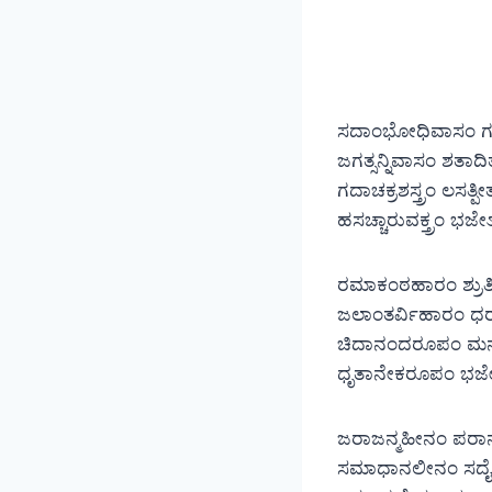
ಸದಾಂಭೋಧಿವಾಸಂ ಗಲತ
ಜಗತ್ಸನ್ನಿವಾಸಂ ಶತಾದಿ
ಗದಾಚಕ್ರಶಸ್ತ್ರಂ ಲಸತ್ಪೀತ
ಹಸಚ್ಚಾರುವಕ್ತ್ರಂ ಭ
ರಮಾಕಂಠಹಾರಂ ಶ್ರುತಿ
ಜಲಾಂತರ್ವಿಹಾರಂ ಧ
ಚಿದಾನಂದರೂಪಂ ಮನ
ಧೃತಾನೇಕರೂಪಂ ಭಜೇ
ಜರಾಜನ್ಮಹೀನಂ ಪರ
ಸಮಾಧಾನಲೀನಂ ಸದೈ