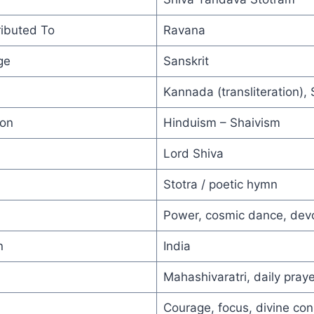
tributed To
Ravana
ge
Sanskrit
Kannada (transliteration), 
ion
Hinduism – Shaivism
Lord Shiva
Stotra / poetic hymn
Power, cosmic dance, dev
n
India
Mahashivaratri, daily pray
Courage, focus, divine con