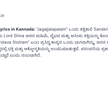
026
yrics in Kannada:
“Jagajjalapalam” ಒಂದು ಶಕ್ತಿಶಾಲಿ Sanskr
ಇದು Lord Shiva ಅವರ ಮಹಿಮೆ, ವೈಭವ ಮತ್ತು ಅಸೀಮ ಶಕ್ತಿಯನ್ನು ಕೊಂಡ
Tandava Stotram” ಎಂಬ ಪ್ರಸಿದ್ಧ ಕಾವ್ಯದ ಒಂದು ಭಾಗವಾಗಿದ್ದು, ಅದ
ರಲ್ಲಿ ಭಕ್ತಿ ಮತ್ತು ಆತ್ಮೋನ್ನತಿಯನ್ನು ಉಂಟುಮಾಡುತ್ತವೆ. ಪರಂಪರೆಯ ಪ್ರಕಾ
ದ್ದಾರೆ ಎಂದು ನಂಬಲಾಗಿದೆ.