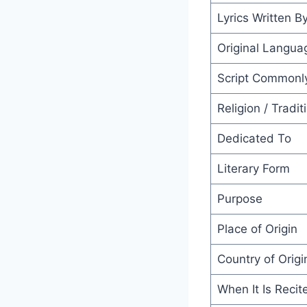
Lyrics Written B
Original Langua
Script Commonl
Religion / Tradit
Dedicated To
Literary Form
Purpose
Place of Origin
Country of Origi
When It Is Recit