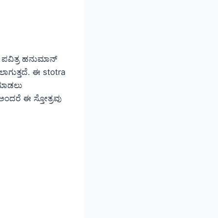
ು ಪವಿತ್ರ ಹನುಮಾನ್
ಲಾಗುತ್ತದೆ. ಈ stotra
 ಮಾಡಲು
ಅಂದರೆ ಈ ಸ್ತೋತ್ರವು