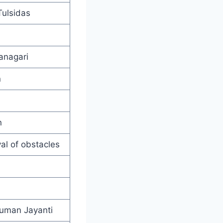
Tulsidas
anagari
n
n
al of obstacles
uman Jayanti