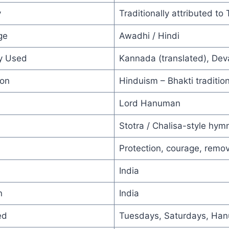
y
Traditionally attributed to 
ge
Awadhi / Hindi
y Used
Kannada (translated), Dev
ion
Hinduism – Bhakti traditio
Lord Hanuman
Stotra / Chalisa-style hym
Protection, courage, remov
India
n
India
ed
Tuesdays, Saturdays, Han