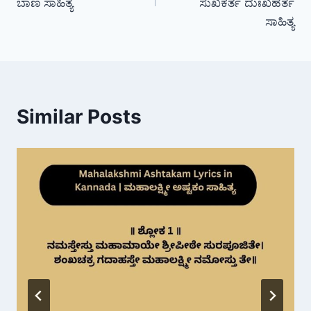
ಬಾಣ ಸಾಹಿತ್ಯ
ಸುಖಕರ್ತ ದುಃಖಹರ್ತ
ಸಾಹಿತ್ಯ
Similar Posts