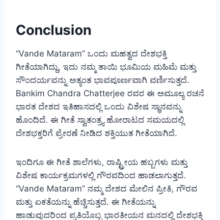
Conclusion
“Vande Mataram” ಒಂದು ಮಹತ್ವದ ದೇಶಭಕ್ತಿ
ಗೀತೆಯಾಗಿದ್ದು, ಇದು ನಮ್ಮ ತಾಯಿ ಭೂಮಿಯ ಮಹಿಮೆ ಮತ್ತು
ಸೌಂದರ್ಯವನ್ನು ಅತ್ಯಂತ ಭಾವಪೂರ್ಣವಾಗಿ ವರ್ಣಿಸುತ್ತದೆ.
Bankim Chandra Chatterjee ರವರ ಈ ಅಮೂಲ್ಯ ರಚನೆ
ಭಾರತ ದೇಶದ ಇತಿಹಾಸದಲ್ಲಿ ಒಂದು ವಿಶೇಷ ಸ್ಥಾನವನ್ನು
ಹೊಂದಿದೆ. ಈ ಗೀತೆ ಸ್ವಾತಂತ್ರ್ಯ ಹೋರಾಟದ ಸಮಯದಲ್ಲಿ
ದೇಶಭಕ್ತರಿಗೆ ಪ್ರೇರಣೆ ನೀಡಿದ ಶಕ್ತಿಯುತ ಗೀತೆಯಾಗಿದೆ.
ಇಂದಿಗೂ ಈ ಗೀತೆ ಶಾಲೆಗಳು, ರಾಷ್ಟ್ರೀಯ ಹಬ್ಬಗಳು ಮತ್ತು
ವಿಶೇಷ ಕಾರ್ಯಕ್ರಮಗಳಲ್ಲಿ ಗೌರವದಿಂದ ಹಾಡಲಾಗುತ್ತದೆ.
“Vande Mataram” ನಮ್ಮ ದೇಶದ ಮೇಲಿನ ಪ್ರೀತಿ, ಗೌರವ
ಮತ್ತು ಏಕತೆಯನ್ನು ಹೆಚ್ಚಿಸುತ್ತದೆ. ಈ ಗೀತೆಯನ್ನು
ಹಾಡುವುದರಿಂದ ಪ್ರತಿಯೊಬ್ಬ ಭಾರತೀಯನ ಮನದಲ್ಲಿ ದೇಶಭಕ್ತಿ