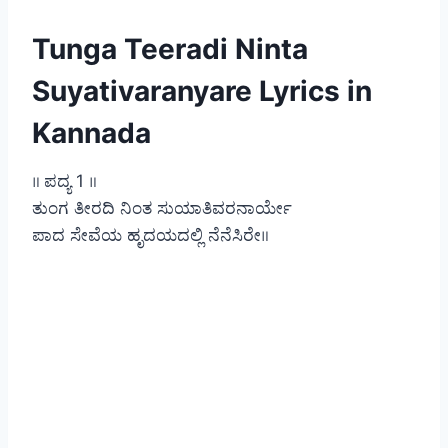
Tunga Teeradi Ninta
Suyativaranyare Lyrics in
Kannada
॥ ಪದ್ಯ 1 ॥
ತುಂಗ ತೀರದಿ ನಿಂತ ಸುಯಾತಿವರನಾರ್ಯೇ
ಪಾದ ಸೇವೆಯ ಹೃದಯದಲ್ಲಿ ನೆನೆಸಿರೇ॥