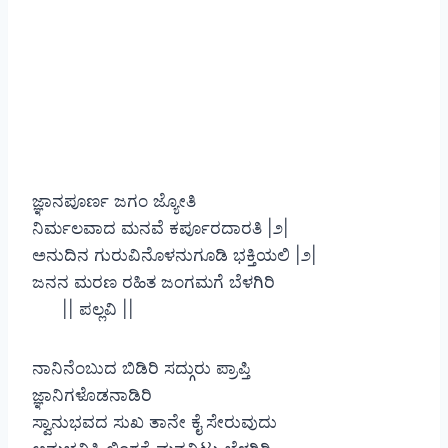
ಜ್ಞಾನಪೂರ್ಣ ಜಗಂ ಜ್ಯೋತಿ
ನಿರ್ಮಲವಾದ ಮನವೆ ಕರ್ಪೂರದಾರತಿ |೨|
ಅನುದಿನ ಗುರುವಿನೊಳನುಗೂಡಿ ಭಕ್ತಿಯಲಿ |೨|
ಜನನ ಮರಣ ರಹಿತ ಜಂಗಮಗೆ ಬೆಳಗಿರಿ
|| ಪಲ್ಲವಿ ||
ನಾನಿನೆಂಬುದ ಬಿಡಿರಿ ಸದ್ಗುರು ಪ್ರಾಪ್ತಿ
ಜ್ಞಾನಿಗಳೊಡನಾಡಿರಿ
ಸ್ವಾನುಭವದ ಸುಖ ತಾನೇ ಕೈ ಸೇರುವುದು