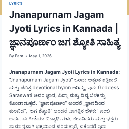
LYRICS
Jnanapurnam Jagam
Jyoti Lyrics in Kannada |
ಜ್ಞಾನಪೂರ್ಣಂ ಜಗ ಶ್ಯೋತಿ ಸಾಹಿತ್ಯ
By
Fara
May 1, 2026
Jnanapurnam Jagam Jyoti Lyrics in Kannada:
“Jnanapurnam Jagam Jyoti” ಒಂದು ಅತ್ಯಂತ ಶಕ್ತಿಶಾಲಿ
ಮತ್ತು ಪವಿತ್ರ devotional hymn ಆಗಿದ್ದು, ಇದು Goddess
Saraswati ಅವರ ಜ್ಞಾನ, ವಿದ್ಯಾ ಮತ್ತು ದಿವ್ಯ ಬೆಳಕನ್ನು
ಕೊಂಡಾಡುತ್ತದೆ. “ಜ್ಞಾನಪೂರ್ಣಂ” ಅಂದರೆ „ಜ್ಞಾನದಿಂದ
ತುಂಬಿದ“, “ಜಗ ಶ್ಯೋತಿ” ಅಂದರೆ „ಜಗತ್ತಿನ ಬೆಳಕು“ ಎಂಬ
ಅರ್ಥ. ಈ ಗೀತೆಯು ವಿದ್ಯಾರ್ಥಿಗಳು, ಕಲಾವಿದರು ಮತ್ತು ಭಕ್ತರು
ಸಾಮಾನ್ಯವಾಗಿ ಭಕ್ತಿಯಿಂದ ಪಠಿಸುತ್ತಾರೆ, ಏಕೆಂದರೆ ಇದು