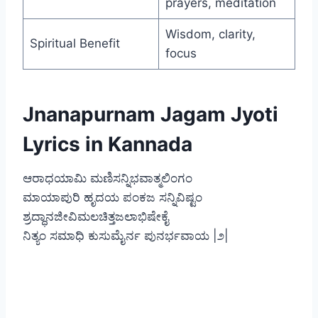
prayers, meditation
Wisdom, clarity,
Spiritual Benefit
focus
Jnanapurnam Jagam Jyoti
Lyrics in Kannada
ಆರಾಧಯಾಮಿ ಮಣಿಸನ್ನಿಭವಾತ್ಮಲಿಂಗಂ
ಮಾಯಾಪುರಿ ಹೃದಯ ಪಂಕಜ ಸನ್ನಿವಿಷ್ಟಂ
ಶ್ರದ್ಧಾನಜೀವಿಮಲಚಿತ್ತಜಲಾಭಿಷೇಕೈ
ನಿತ್ಯಂ ಸಮಾಧಿ ಕುಸುಮೈರ್ನ ಪುನರ್ಭವಾಯ |೨|