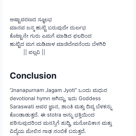
ಅಷ್ಟಾವರಣದ ಸ್ಥೂಲಭ
ಮಾನವ ಜನ್ಮ ಹುಟ್ಟಿ ಬರುವುದೇ ದುರ್ಲಭ
ಕೊಟ್ಟಾನೇ ಗುರು ಎಮಗೆ ಮಾಡಿದ ಫಲದಿಂದ
ಹುಟ್ಟಿದ ಮಗ ಮಡಿವಾಳ ಮಾಚಿದೇವನೆಂದು ಬೆಳಗಿರಿ
|| ಪಲ್ಲವಿ ||
Conclusion
“Jnanapurnam Jagam Jyoti” ಒಂದು ಮಧುರ
devotional hymn ಆಗಿದ್ದು, ಇದು Goddess
Saraswati ಅವರ ಜ್ಞಾನ, ಶಾಂತಿ ಮತ್ತು ದಿವ್ಯ ಬೆಳಕನ್ನು
ಕೊಂಡಾಡುತ್ತದೆ. ಈ stotra ಅನ್ನು ಭಕ್ತಿಯಿಂದ
ಪಠಿಸುವುದರಿಂದ ಮನಸ್ಸಿಗೆ ಶುದ್ಧಿ, ಮನೋವಿಕಾಸ ಮತ್ತು
ವಿದ್ಯೆಯ ಮೇಲಿನ ಗಾಢ ನಂಬಿಕೆ ಬರುತ್ತದೆ.